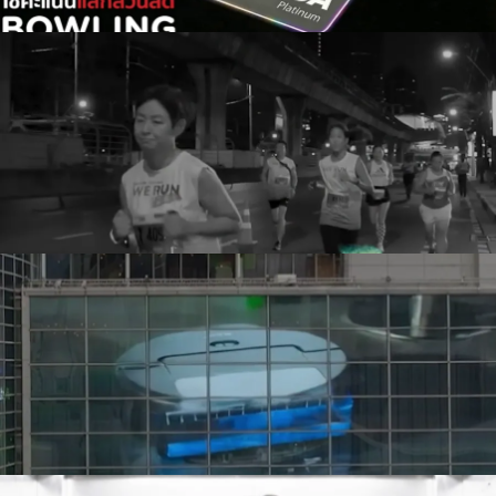
AWC - CBD We Run Event Promo
Dyson - Dyson Spot+Scrub™ Ai